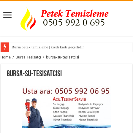
Bursa petek temizleme | kredi kartı geçerlidir
Home
/
Bursa Tesisatçı
/
bursa-su-tesisatcisi
bursa-su-tesisatcisi