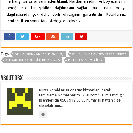
herhangi bir zarar vermeden tıkanıklıklardan arındırır ve böylece ısının
peteğe eşit bir şekilde dağılmasını sağlar. Buda ısının odaya
dağılmasında çok daha etkili olacağının garantisidir. Peteklerinizi
temizlettikten sonra farkı sizde göreceksiniz.
Tags
ALTIPARMAK CADDESI ELEKTRIKÇI
ALTIPARMAK CADDESI KOMBI SERVISI
ALTIPARMAK CADDESI TEKNIK SERVIS
PETEK TEMIZLEMECILER
About drx
Bursa kombi arıza onarım hizmetleri, petek
temizleme, kombi bakımı, 2. el kombi alım satım gibi
işlemler için 0505 992 06 95 numaralı hattan bize
ulaşabilirsiniz.