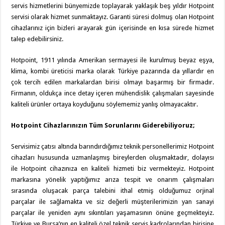
servis hizmetlerini bünyemizde toplayarak yaklaşık beş yıldır Hotpoint
servisi olarak hizmet sunmaktayız. Garanti süresi dolmuş olan Hotpoint
cihazlarınız için bizleri arayarak gün içerisinde en kısa sürede hizmet
talep edebilirsiniz.
Hotpoint, 1911 yılında Amerikan sermayesi ile kurulmuş beyaz eşya,
klima, kombi üreticisi marka olarak Türkiye pazarında da yıllardır en
çok tercih edilen markalardan birisi olmayı başarmış bir firmadır.
Firmanın, oldukça ince detay içeren mühendislik çalışmaları sayesinde
kaliteli ürünler ortaya koyduğunu söylememiz yanlış olmayacaktır.
Hotpoint Cihazlarınızın Tüm Sorunlarını Giderebiliyoruz;
Servisimiz çatısı altında barındırdığımız teknik personellerimiz Hotpoint
cihazları hususunda uzmanlaşmış bireylerden oluşmaktadır, dolayısı
ile Hotpoint cihazınıza en kaliteli hizmeti biz vermekteyiz. Hotpoint
markasına yönelik yaptığımız arıza tespit ve onarım çalışmaları
sırasında oluşacak parça talebini ithal etmiş olduğumuz orjinal
parçalar ile sağlamakta ve siz değerli müşterilerimizin yan sanayi
parçalar ile yeniden aynı sıkıntıları yaşamasının önüne geçmekteyiz.
Türkiye ve Bursa’nın en kaliteli özel teknik servis kadrolarından birisine