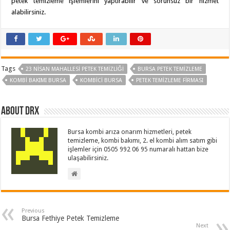
petek temizleme işlemlerini yaptırabilir ve sorunsuz bir hizmet
alabilirsiniz.
Tags
23 NISAN MAHALLESI PETEK TEMIZLIĞI
BURSA PETEK TEMIZLEME
KOMBI BAKIMI BURSA
KOMBICI BURSA
PETEK TEMIZLEME FIRMASI
About drx
Bursa kombi arıza onarım hizmetleri, petek
temizleme, kombi bakımı, 2. el kombi alım satım gibi
işlemler için 0505 992 06 95 numaralı hattan bize
ulaşabilirsiniz.
Previous
Bursa Fethiye Petek Temizleme
Next