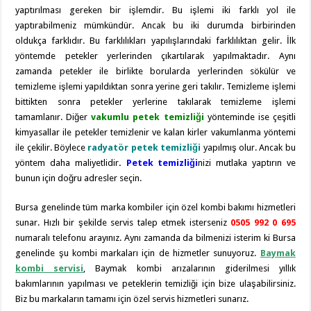
yaptırılması gereken bir işlemdir. Bu işlemi iki farklı yol ile
yaptırabilmeniz mümkündür. Ancak bu iki durumda birbirinden
oldukça farklıdır. Bu farklılıkları yapılışlarındaki farklılıktan gelir. İlk
yöntemde petekler yerlerinden çıkartılarak yapılmaktadır. Aynı
zamanda petekler ile birlikte borularda yerlerinden sökülür ve
temizleme işlemi yapıldıktan sonra yerine geri takılır. Temizleme işlemi
bittikten sonra petekler yerlerine takılarak temizleme işlemi
tamamlanır. Diğer
vakumlu
petek temizliği
yönteminde ise çeşitli
kimyasallar ile petekler temizlenir ve kalan kirler vakumlanma yöntemi
ile çekilir. Böylece
radyatör petek temizliği
yapılmış olur. Ancak bu
yöntem daha maliyetlidir
.
Petek temizliği
nizi mutlaka yaptırın ve
bunun için doğru adresler seçin.
Bursa genelinde tüm marka kombiler için özel kombi bakımı hizmetleri
sunar. Hızlı bir şekilde servis talep etmek isterseniz
0505 992 0 695
numaralı telefonu arayınız. Aynı zamanda da bilmenizi isterim ki Bursa
genelinde şu kombi markaları için de hizmetler sunuyoruz.
Baymak
kombi servisi
, Baymak kombi arızalarının giderilmesi yıllık
bakımlarının yapılması ve peteklerin temizliği için bize ulaşabilirsiniz.
Biz bu markaların tamamı için özel servis hizmetleri sunarız.