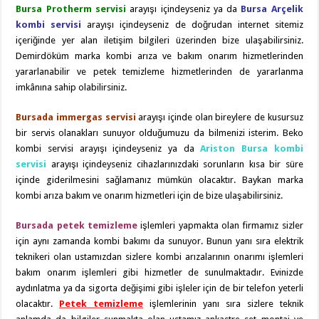
Bursa Protherm servisi
arayışı içindeyseniz ya da
Bursa Arçelik
kombi servisi
arayışı içindeyseniz de doğrudan internet sitemiz
içeriğinde yer alan iletişim bilgileri üzerinden bize ulaşabilirsiniz.
Demirdöküm marka kombi arıza ve bakım onarım hizmetlerinden
yararlanabilir ve petek temizleme hizmetlerinden de yararlanma
imkânına sahip olabilirsiniz.
Bursada immergas servisi
arayışı içinde olan bireylere de kusursuz
bir servis olanakları sunuyor olduğumuzu da bilmenizi isterim. Beko
kombi servisi arayışı içindeyseniz ya da
Ariston Bursa kombi
servisi
arayışı içindeyseniz cihazlarınızdaki sorunların kısa bir süre
içinde giderilmesini sağlamanız mümkün olacaktır. Baykan marka
kombi arıza bakım ve onarım hizmetleri için de bize ulaşabilirsiniz.
Bursada petek temizleme
işlemleri yapmakta olan firmamız sizler
için aynı zamanda kombi bakımı da sunuyor. Bunun yanı sıra elektrik
teknikeri olan ustamızdan sizlere kombi arızalarının onarımı işlemleri
bakım onarım işlemleri gibi hizmetler de sunulmaktadır. Evinizde
aydınlatma ya da sigorta değişimi gibi işleler için de bir telefon yeterli
olacaktır.
Petek temizleme
işlemlerinin yanı sıra sizlere teknik