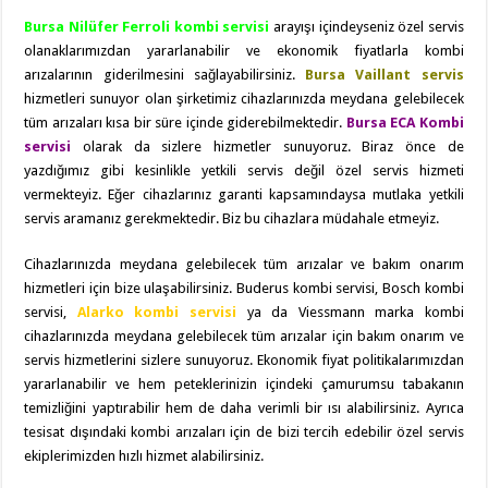
Bursa Nilüfer Ferroli kombi servisi
arayışı içindeyseniz özel servis
olanaklarımızdan yararlanabilir ve ekonomik fiyatlarla kombi
arızalarının giderilmesini sağlayabilirsiniz.
Bursa Vaillant servis
hizmetleri sunuyor olan şirketimiz cihazlarınızda meydana gelebilecek
tüm arızaları kısa bir süre içinde giderebilmektedir.
Bursa ECA Kombi
servisi
olarak da sizlere hizmetler sunuyoruz. Biraz önce de
yazdığımız gibi kesinlikle yetkili servis değil özel servis hizmeti
vermekteyiz. Eğer cihazlarınız garanti kapsamındaysa mutlaka yetkili
servis aramanız gerekmektedir. Biz bu cihazlara müdahale etmeyiz.
Cihazlarınızda meydana gelebilecek tüm arızalar ve bakım onarım
hizmetleri için bize ulaşabilirsiniz. Buderus kombi servisi, Bosch kombi
servisi,
Alarko kombi servisi
ya da Viessmann marka kombi
cihazlarınızda meydana gelebilecek tüm arızalar için bakım onarım ve
servis hizmetlerini sizlere sunuyoruz. Ekonomik fiyat politikalarımızdan
yararlanabilir ve hem peteklerinizin içindeki çamurumsu tabakanın
temizliğini yaptırabilir hem de daha verimli bir ısı alabilirsiniz. Ayrıca
tesisat dışındaki kombi arızaları için de bizi tercih edebilir özel servis
ekiplerimizden hızlı hizmet alabilirsiniz.