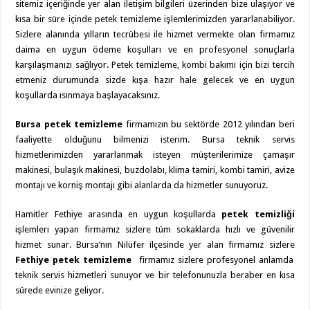
sitemiz içeriğinde yer alan iletişim bilgileri üzerinden bize ulaşıyor ve
kısa bir süre içinde petek temizleme işlemlerimizden yararlanabiliyor.
Sizlere alanında yılların tecrübesi ile hizmet vermekte olan firmamız
daima en uygun ödeme koşulları ve en profesyonel sonuçlarla
karşılaşmanızı sağlıyor. Petek temizleme, kombi bakımı için bizi tercih
etmeniz durumunda sizde kışa hazır hale gelecek ve en uygun
koşullarda ısınmaya başlayacaksınız.
Bursa petek temizleme
firmamızın bu sektörde 2012 yılından beri
faaliyette olduğunu bilmenizi isterim. Bursa teknik servis
hizmetlerimizden yararlanmak isteyen müşterilerimize çamaşır
makinesi, bulaşık makinesi, buzdolabı, klima tamiri, kombi tamiri, avize
montajı ve korniş montajı gibi alanlarda da hizmetler sunuyoruz.
Hamitler Fethiye arasında en uygun koşullarda
petek temizliği
işlemleri yapan firmamız sizlere tüm sokaklarda hızlı ve güvenilir
hizmet sunar. Bursa’nın Nilüfer ilçesinde yer alan firmamız sizlere
Fethiye petek temizleme
firmamız sizlere profesyonel anlamda
teknik servis hizmetleri sunuyor ve bir telefonunuzla beraber en kısa
sürede evinize geliyor.