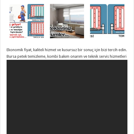
Ekonomik fiyat, kaliteli hizmet ve kusursuz bir sonuç için bizi tercih edin.
Bursa petek temizleme, kombi bakım onarım ve teknik servis hizmetleri