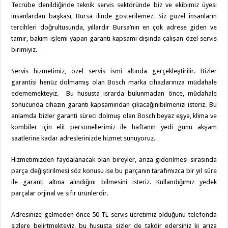
Tecrübe denildiğinde teknik servis sektöründe biz ve ekibimiz üyesi
insanlardan başkası, Bursa ilinde gösterilemez. Siz güzel insanların
tercihleri doğrultusunda, yıllardır Bursa’nın en çok adrese giden ve
tamir, bakım işlemi yapan garanti kapsamı dışında çalışan özel servis
birimiyiz.
Servis hizmetimiz, özel servis ismi altında gerçekleştirilir. Bizler
garantisi henüz dolmamış olan Bosch marka cihazlarınıza müdahale
edememekteyiz. Bu hususta ısrarda bulunmadan önce, müdahale
sonucunda cihazın garanti kapsamından çıkacağınıbilmenizi isteriz. Bu
anlamda bizler garanti süreci dolmuş olan Bosch beyaz eşya, klima ve
kombiler için elit personellerimiz ile haftanın yedi günü akşam
saatlerine kadar adreslerinizde hizmet sunuyoruz.
Hizmetimizden faydalanacak olan bireyler, arıza giderilmesi sırasında
parça değiştirilmesi söz konusu ise bu parçanın tarafımızca bir yıl süre
ile garanti altına alındığını bilmesini isteriz. Kullandığımız yedek
parçalar orjinal ve sıfır ürünlerdir.
Adresinize gelmeden önce 50 TL servis ücretimiz olduğunu telefonda
sizlere belirtmekteyiz, bu hususta sizler de takdir edersiniz ki arıza