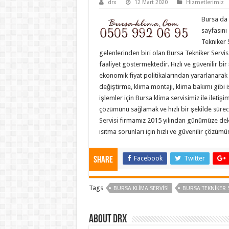
drx
12 Mart 2020
Hizmetlerimiz
Bursa da 
sayfasını
Tekniker 
gelenlerinden biri olan Bursa Tekniker Servis s
faaliyet göstermektedir. Hızlı ve güvenilir bi
ekonomik fiyat politikalarından yararlanarak s
değiştirme, klima montajı, klima bakımı gibi iş
işlemler için Bursa klima servisimiz ile iletiş
çözümünü sağlamak ve hızlı bir şekilde sür
Servisi
firmamız 2015 yılından günümüze dek 
ısıtma sorunları için hızlı ve güvenilir çözü
Facebook
Twitter
Share
Tags
BURSA KLIMA SERVISI
BURSA TEKNIKER 
About drx