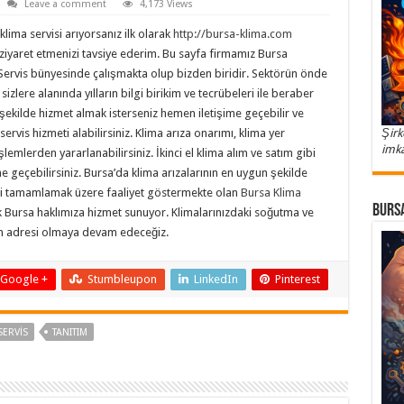
Leave a comment
4,173 Views
klima servisi arıyorsanız ilk olarak
http://bursa-klima.com
 ziyaret etmenizi tavsiye ederim. Bu sayfa firmamız Bursa
Servis bünyesinde çalışmakta olup bizden biridir. Sektörün önde
izlere alanında yılların bilgi birikim ve tecrübeleri ile beraber
r şekilde hizmet almak isterseniz hemen iletişime geçebilir ve
ervis hizmeti alabilirsiniz. Klima arıza onarımı, klima yer
Şirk
imka
lemlerden yararlanabilirsiniz. İkinci el klima alım ve satım gibi
ime geçebilirsiniz. Bursa’da klima arızalarının en uygun şekilde
eci tamamlamak üzere faaliyet göstermekte olan
Bursa Klima
Bursa
Bursa haklımıza hizmet sunuyor. Klimalarınızdaki soğutma ve
mün adresi olmaya devam edeceğiz.
Google +
Stumbleupon
LinkedIn
Pinterest
SERVIS
TANITIM