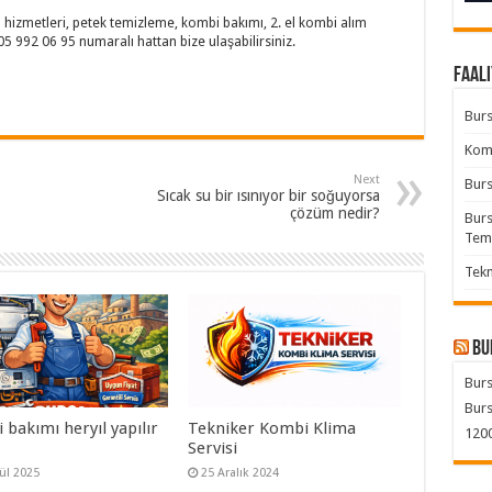
hizmetleri, petek temizleme, kombi bakımı, 2. el kombi alım
505 992 06 95 numaralı hattan bize ulaşabilirsiniz.
Faali
Burs
Komb
Next
Burs
Sıcak su bir ısınıyor bir soğuyorsa
çözüm nedir?
Burs
Tem
Tekn
Bu
Burs
Burs
bakımı heryıl yapılır
Tekniker Kombi Klima
1200
Servisi
lül 2025
25 Aralık 2024