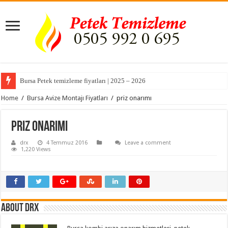
Bursa Petek temizleme fiyatları | 2025 – 2026
Home
/
Bursa Avize Montajı Fiyatları
/
priz onarımı
priz onarımı
drx
4 Temmuz 2016
Leave a comment
1,220 Views
About drx