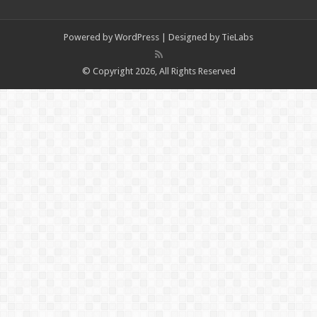
Powered by
WordPress
| Designed by
TieLabs
© Copyright 2026, All Rights Reserved