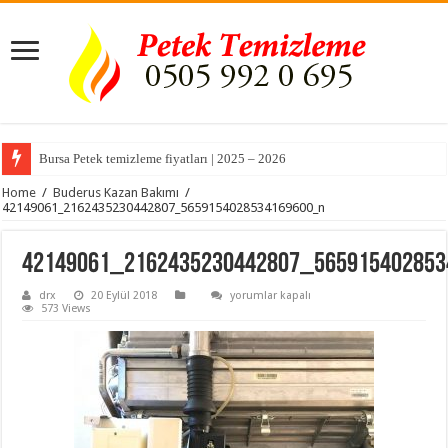
Bursa Petek temizleme fiyatları | 2025 – 2026
Home
/
Buderus Kazan Bakımı
/
42149061_2162435230442807_5659154028534169600_n
42149061_2162435230442807_56591540285
42149061_2162435230442807_5659154028
drx
20 Eylül 2018
yorumlar kapalı
için
573 Views