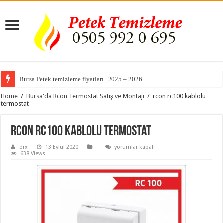
Bursa Petek temizleme fiyatları | 2025 – 2026
Home
/
Bursa'da Rcon Termostat Satış ve Montajı
/
rcon rc100 kablolu
termostat
rcon rc100 kablolu termostat
rcon
drx
13 Eylül 2020
yorumlar kapalı
rc100
638 Views
kablolu
termostat
için