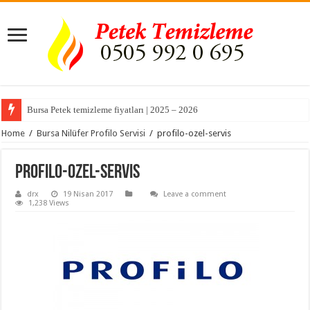
Bursa Petek temizleme fiyatları | 2025 – 2026
Home
/
Bursa Nilüfer Profilo Servisi
/
profilo-ozel-servis
profilo-ozel-servis
drx
19 Nisan 2017
Leave a comment
1,238 Views