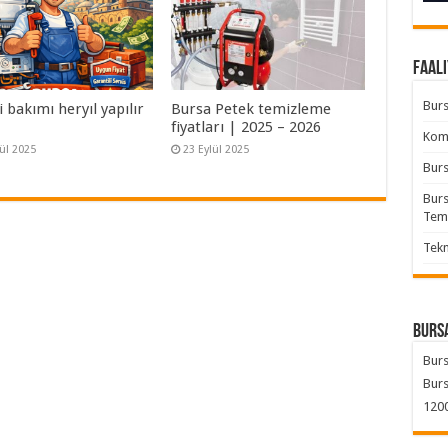
Faali
Burs
bakımı heryıl yapılır
Bursa Petek temizleme
fiyatları | 2025 – 2026
Komb
lül 2025
23 Eylül 2025
Burs
Burs
Tem
Tekn
Bursa
Burs
Burs
1200