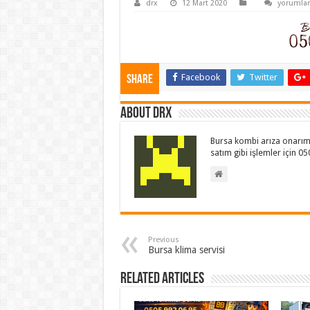
bursa-
drx
12 Mart 2020
yorumlar
klima-
ariza-
onarim-
servisi
için
Facebook
Twitter
Share
About drx
Bursa kombi arıza onarım 
satım gibi işlemler için 0
Previous
Bursa klima servisi
Related Articles