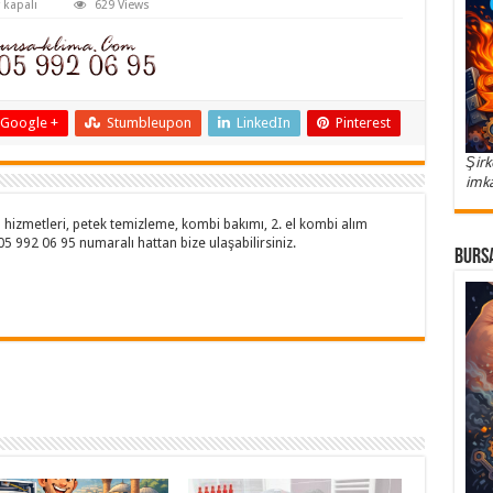
 kapalı
629 Views
Google +
Stumbleupon
LinkedIn
Pinterest
Şirk
imka
hizmetleri, petek temizleme, kombi bakımı, 2. el kombi alım
505 992 06 95 numaralı hattan bize ulaşabilirsiniz.
Bursa