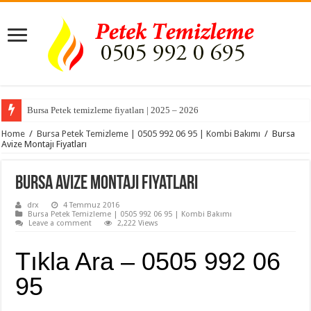
Bursa Petek temizleme fiyatları | 2025 – 2026
Bursa Akçalar Mahallesi Kombi Servisi ve Petek Temizleme
Home
/
Bursa Petek Temizleme | 0505 992 06 95 | Kombi Bakımı
/
Bursa
Avize Montajı Fiyatları
Bursa Avize Montajı Fiyatları
drx
4 Temmuz 2016
Bursa Petek Temizleme | 0505 992 06 95 | Kombi Bakımı
Leave a comment
2,222 Views
Tıkla Ara – 0505 992 06
95