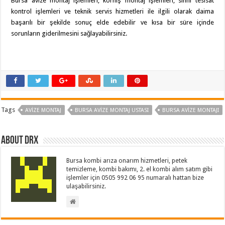
Bursa avize montaj işlemleri, korniş montaj işlemleri, sıhhi tesisat
kontrol işlemleri ve teknik servis hizmetleri ile ilgili olarak daima
başarılı bir şekilde sonuç elde edebilir ve kısa bir süre içinde
sorunların giderilmesini sağlayabilirsiniz.
Tags
AVIZE MONTAJ
BURSA AVIZE MONTAJ USTASI
BURSA AVIZE MONTAJI
About drx
Bursa kombi arıza onarım hizmetleri, petek
temizleme, kombi bakımı, 2. el kombi alım satım gibi
işlemler için 0505 992 06 95 numaralı hattan bize
ulaşabilirsiniz.