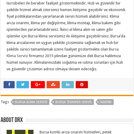
tecrübeleri ile beraber faaliyet göstermektedir. Hızlı ve güvenilir bir
şekilde hizmet almak isterseniz hemen iletişime geçebilir ve ekonomik
fiyat politikalarından yararlanarak servis hizmeti alabilirsiniz. Klima
arıza onarımı, klima yer değiştirme, klima montajı, klima bakımı gibi
işlemlerden yararlanabilirsiniz. İkinci el klima alım ve satım gibi
işlemler için Bursa klima servisimiz ile iletişime geçebilirsiniz. Bursa’da
klima arızalarının en uygun şekilde çözümünü sağlamak ve hızlı bir
şekilde süreci tamamlamak üzere faaliyet göstermekte olan
Bursa
Klima Servisi
firmamız 2015 yılından günümüze dek Bursa haklımıza
hizmet sunuyor. Klimalarınızdaki soğutma ve ısıtma sorunları için hızlı
ve güvenilir çözümün adresi olmaya devam edeceğiz.
Tags
BURSA KLIMA SERVISI
BURSA TEKNIKER SERVIS
TANITIM
About drx
Bursa kombi arıza onarım hizmetleri, petek