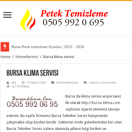
Bursa Petek temizleme fiyatları | 2025 – 2026
Home
/
Hizmetlerimiz
/
Bursa klima servisi
Bursa klima servisi
drx
12 Mart 2020
Hizmetlerimiz
Leave a comment
4,179 Views
Bursa da klima servisi arıyorsanız
ilk olarak
http://bursa-klima.com
sayfasını ziyaret etmenizi tavsiye
ederim. Bu sayfa firmamız Bursa Tekniker Servis bünyesinde
çalışmakta olup bizden biridir. Sektörün önde gelenlerinden biri olan
Bursa Tekniker Servis sizlere alanında yılların bilgi birikim ve