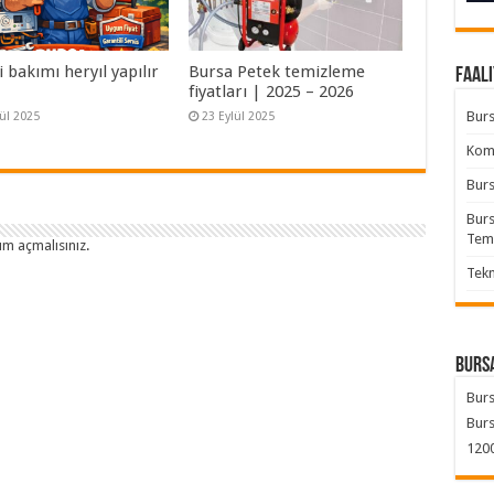
bakımı heryıl yapılır
Bursa Petek temizleme
Faali
fiyatları | 2025 – 2026
Burs
lül 2025
23 Eylül 2025
Komb
Burs
Burs
Tem
um açmalısınız
.
Tekn
Bursa
Burs
Burs
1200