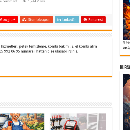
 a comment
1,244 Views
Google +
Stumbleupon
LinkedIn
Pinterest
Şirk
hizmetleri, petek temizleme, kombi bakımı, 2. el kombi alım
imka
505 992 06 95 numaralı hattan bize ulaşabilirsiniz.
Bursa