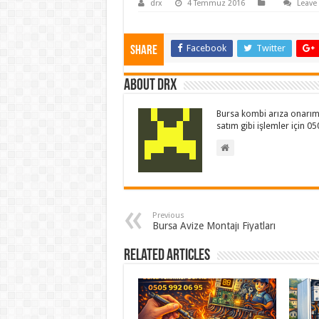
drx
4 Temmuz 2016
Leave
Facebook
Twitter
Share
About drx
Bursa kombi arıza onarım 
satım gibi işlemler için 0
Previous
Bursa Avize Montajı Fiyatları
Related Articles