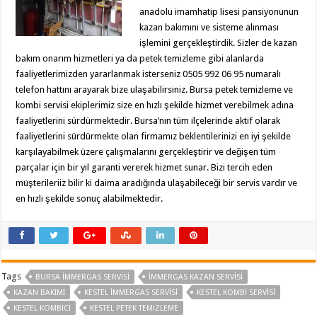
anadolu imamhatip lisesi pansiyonunun
kazan bakımını ve sisteme alınması
işlemini gerçekleştirdik. Sizler de kazan
bakım onarım hizmetleri ya da petek temizleme gibi alanlarda
faaliyetlerimizden yararlanmak isterseniz 0505 992 06 95 numaralı
telefon hattını arayarak bize ulaşabilirsiniz. Bursa petek temizleme ve
kombi servisi ekiplerimiz size en hızlı şekilde hizmet verebilmek adına
faaliyetlerini sürdürmektedir. Bursa’nın tüm ilçelerinde aktif olarak
faaliyetlerini sürdürmekte olan firmamız beklentilerinizi en iyi şekilde
karşılayabilmek üzere çalışmalarını gerçekleştirir ve değişen tüm
parçalar için bir yıl garanti vererek hizmet sunar. Bizi tercih eden
müşterileriiz bilir ki daima aradığında ulaşabileceği bir servis vardır ve
en hızlı şekilde sonuç alabilmektedir.
Tags
BURSA IMMERGAS SERVISI
IMMERGAS KAZAN SERVISI
KAZAN BAKIMI
KESTEL IMMERGAS SERVISI
KESTEL KOMBI SERVISI
KESTEL KOMBICI
KESTEL PETEK TEMIZLEME