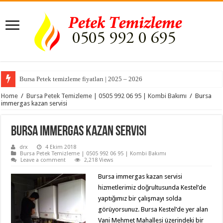
Bursa Petek temizleme fiyatları | 2025 – 2026
Bursa Akçalar Mahallesi Kombi Servisi ve Petek Temizleme
Home
/
Bursa Petek Temizleme | 0505 992 06 95 | Kombi Bakımı
/
Bursa
immergas kazan servisi
Bursa immergas kazan servisi
drx
4 Ekim 2018
Bursa Petek Temizleme | 0505 992 06 95 | Kombi Bakımı
Leave a comment
2,218 Views
Bursa immergas kazan servisi
hizmetlerimiz doğrultusunda Kestel’de
yaptığımız bir çalışmayı solda
görüyorsunuz. Bursa Kestel’de yer alan
Vani Mehmet Mahallesi üzerindeki bir