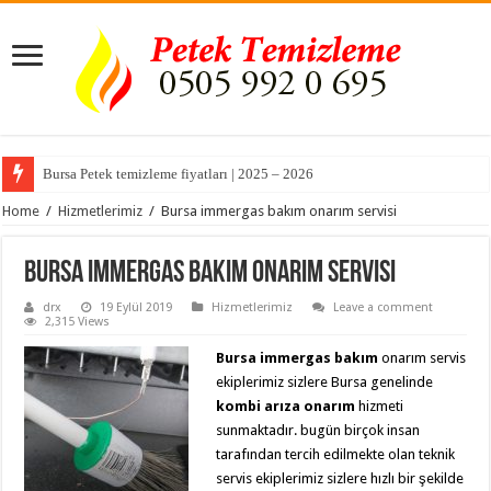
Bursa Petek temizleme fiyatları | 2025 – 2026
Bursa Akçalar Mahallesi Kombi Servisi ve Petek Temizleme
Home
/
Hizmetlerimiz
/
Bursa immergas bakım onarım servisi
Bursa immergas bakım onarım servisi
drx
19 Eylül 2019
Hizmetlerimiz
Leave a comment
2,315 Views
Bursa immergas bakım
onarım servis
ekiplerimiz sizlere Bursa genelinde
kombi arıza onarım
hizmeti
sunmaktadır. bugün birçok insan
tarafından tercih edilmekte olan teknik
servis ekiplerimiz sizlere hızlı bir şekilde