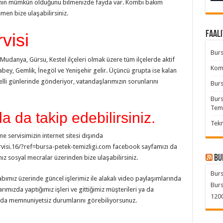
mının mümkün olduğunu bilmenizde fayda var. Kombi bakım
en bize ulaşabilirsiniz.
Faali
visi
Burs
Mudanya, Gürsu, Kestel ilçeleri olmak üzere tüm ilçelerde aktif
Komb
bey, Gemlik, İnegöl ve Yenişehir gelir. Üçüncü grupta ise kalan
belli günlerinde gönderiyor, vatandaşlarımızın sorunlarını
Burs
Burs
Tem
 da takip edebilirsiniz.
Tekn
servisimizin internet sitesi dışında
isi.16/?ref=bursa-petek-temizligi.com facebook sayfamızı da
Bu
mız sosyal mecralar üzerinden bize ulaşabilirsiniz.
Burs
mız üzerinde güncel işlerimiz ile alakalı video paylaşımlarında
Burs
mızda yaptığımız işleri ve gittiğimiz müşterileri ya da
1200
da memnuniyetsiz durumlarını görebiliyorsunuz.