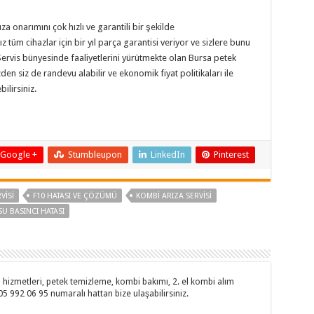
ıza onarımını çok hızlı ve garantili bir şekilde
z tüm cihazlar için bir yıl parça garantisi veriyor ve sizlere bunu
 Servis bünyesinde faaliyetlerini yürütmekte olan Bursa petek
 siz de randevu alabilir ve ekonomik fiyat politikaları ile
bilirsiniz.
Google +
Stumbleupon
LinkedIn
Pinterest
VISI
F10 HATASI VE ÇÖZÜMÜ
KOMBI ARIZA SERVISI
SU BASINCI HATASI
hizmetleri, petek temizleme, kombi bakımı, 2. el kombi alım
505 992 06 95 numaralı hattan bize ulaşabilirsiniz.