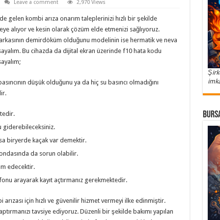
Leave a comment
2,970 Views
e gelen kombi arıza onarım taleplerinizi hızlı bir şekilde
ye alıyor ve kesin olarak çözüm elde etmenizi sağlıyoruz.
rkasının demirdöküm olduğunu modelinin ise hermatik ve neva
ayalım. Bu cihazda da dijital ekran üzerinde f10 hata kodu
ayalım;
Şirk
imka
asıncının düşük olduğunu ya da hiç su basıncı olmadığını
ir.
tedir.
Bursa
 giderebileceksiniz.
sa biryerde kaçak var demektir.
ondasında da sorun olabilir.
m edecektir.
onu arayarak kayıt açtırmanız gerekmektedir.
arızası için hızlı ve güvenilir hizmet vermeyi ilke edinmiştir.
ptırmanızı tavsiye ediyoruz. Düzenli bir şekilde bakımı yapılan