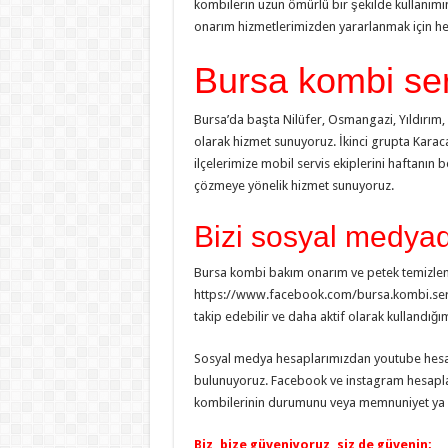
kombilerin uzun ömürlü bir şekilde kullanı
onarım hizmetlerimizden yararlanmak için hem
Bursa kombi ser
Bursa’da başta Nilüfer, Osmangazi, Yıldırım, 
olarak hizmet sunuyoruz. İkinci grupta Karaca
ilçelerimize mobil servis ekiplerini haftanın 
çözmeye yönelik hizmet sunuyoruz.
Bizi sosyal medyada
Bursa kombi bakım onarım ve petek temizleme 
https://www.facebook.com/bursa.kombi.serv
takip edebilir ve daha aktif olarak kullandığı
Sosyal medya hesaplarımızdan youtube hesabı
bulunuyoruz. Facebook ve instagram hesapları
kombilerinin durumunu veya memnuniyet ya 
Biz, bize güveniyoruz, siz de güvenin;