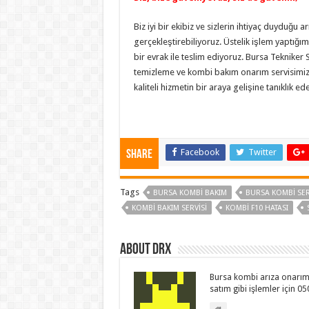
Biz iyi bir ekibiz ve sizlerin ihtiyaç duyduğu ar
gerçekleştirebiliyoruz. Üstelik işlem yaptığımı
bir evrak ile teslim ediyoruz. Bursa Tekniker
temizleme ve kombi bakım onarım servisimizden
kaliteli hizmetin bir araya gelişine tanıklık ede
Facebook
Twitter
Share
Tags
BURSA KOMBI BAKIM
BURSA KOMBI SER
KOMBI BAKIM SERVISI
KOMBI F10 HATASI
About drx
Bursa kombi arıza onarım 
satım gibi işlemler için 0