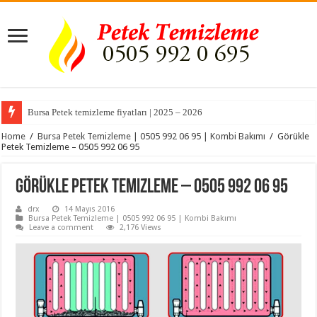
Bursa Petek temizleme fiyatları | 2025 – 2026
Bursa Akçalar Mahallesi Kombi Servisi ve Petek Temizleme
Home
/
Bursa Petek Temizleme | 0505 992 06 95 | Kombi Bakımı
/
Görükle
Petek Temizleme – 0505 992 06 95
Görükle Petek Temizleme – 0505 992 06 95
drx
14 Mayıs 2016
Bursa Petek Temizleme | 0505 992 06 95 | Kombi Bakımı
Leave a comment
2,176 Views