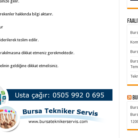
inize gelir.
ekenler hakkında bilgi aktarır.
Faali
ur
Burs
rilerek teslim edilir.
Komb
Burs
bırakılmasına dikkat etmeniz gerekmektedir.
Burs
linin geldiğine dikkat etmelisiniz.
Tem
Tekn
Bu
Burs
Burs
1200