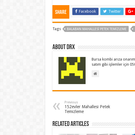
Facebook
Twitter
Share
Tags
BALABAN MAHALLESI PETEK TEMIZLEME
About drx
Bursa kombi arıza onarım 
satım gibi işlemler için 0
Previous
152evler Mahallesi Petek
Temizleme
Related Articles