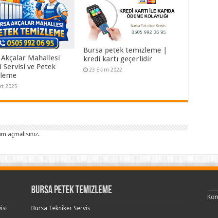
Bursa petek temizleme |
 Akçalar Mahallesi
kredi kartı geçerlidir
 Servisi ve Petek
23 Ekim 2022
zleme
rt 2025
um açmalısınız
.
Bursa Petek Temizleme
Kom
isi
Bursa Tekniker Servis