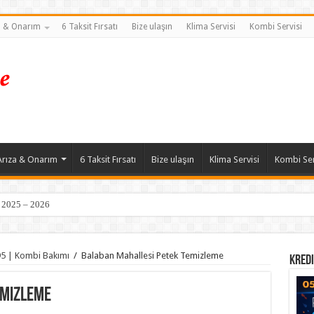
a & Onarım
6 Taksit Fırsatı
Bize ulaşın
Klima Servisi
Kombi Servisi
Arıza & Onarım
6 Taksit Fırsatı
Bize ulaşın
Klima Servisi
Kombi Ser
| 2025 – 2026
95 | Kombi Bakımı
/
Balaban Mahallesi Petek Temizleme
Kredi
emizleme