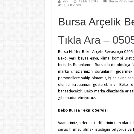
drx
12 Mart 2017
Bursa Petek Tem
1,968 Views
Bursa Arçelik B
Tıkla Ara – 050
Bursa Nilüfer Beko Arçelik Servisi için 0505
Beko, yerli beyaz eşya, klima, kombi üret
birisidir. Bu anlamda Bursa’da da oldukça f
marka cihazlarınızın sorunlarını gidermek 
personellere sahip olmamız, iş ahlakına sa
olumlu icraatımızı gösterebiliriz. Beko
bahsedecektir. Beko marka cihazlarda arızalar
gibi madur etmiyoruz.
Beko Bursa Teknik Servisi
Vaatlerimiz, sizlerin istediklerinin tam olarak 
servis hizmeti almak istediğini biliyoruz v