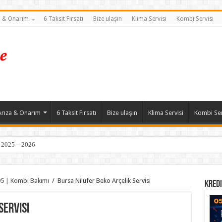
a & Onarım
6 Taksit Fırsatı
Bize ulaşın
Klima Servisi
Kombi Servisi
Arıza & Onarım
6 Taksit Fırsatı
Bize ulaşın
Klima Servisi
Kombi Ser
| 2025 – 2026
95 | Kombi Bakımı
/
Bursa Nilüfer Beko Arçelik Servisi
Kredi
Servisi