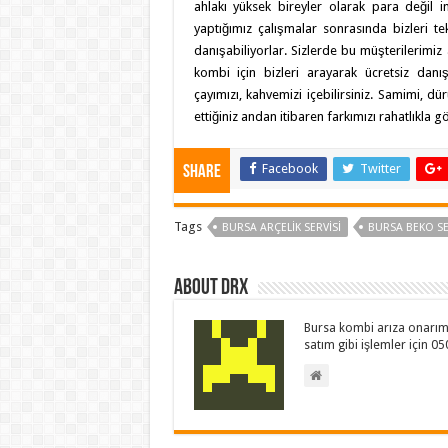
ahlakı yüksek bireyler olarak para değil 
yaptığımız çalışmalar sonrasında bizleri te
danışabiliyorlar. Sizlerde bu müşterilerimiz 
kombi için bizleri arayarak ücretsiz danı
çayımızı, kahvemizi içebilirsiniz. Samimi, dü
ettiğiniz andan itibaren farkımızı rahatlıkla 
Facebook
Twitter
Share
Tags
BURSA ARÇELIK SERVISI
BURSA BEKO SE
About drx
Bursa kombi arıza onarım 
satım gibi işlemler için 0