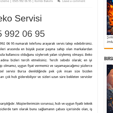
izleme | 0505 992 06 95 | Kombi Bakımı
Leave a comment
eko Servisi
5 992 06 95
Şirk
imka
 992 06 95 numaralı telefonu arayarak servis talep edebilirsiniz.
icileri arasında en büyük pazar payına sahip olan markalardan
azla kullanıcısı olduğunu söylersek yalan söylemiş olmayız. Beko
Bursa
adına bizleri tercih etmelisiniz. Tercih sebebi olarak; en iyi
hip olmamız, uygun fiyat vermemiz ve sayamayacağımız yüzlerce
 özel servisi Bursa denildiğinde pek çok insan size bizden
ı çok hızlı giderebiliyor ve sizleri uzun süre bekleten servisler
karşılığıdır. Müşterilerimizin sorunsuz, hızlı ve uygun fiyatlı teknik
e bizlerde tam olarak bunu sağlamanın çabası içerisinde olan, iş