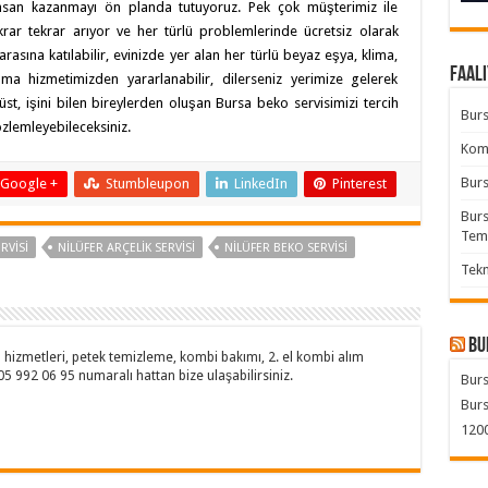
insan kazanmayı ön planda tutuyoruz. Pek çok müşterimiz ile
krar tekrar arıyor ve her türlü problemlerinde ücretsiz olarak
arasına katılabilir, evinizde yer alan her türlü beyaz eşya, klima,
Faali
şma hizmetimizden yararlanabilir, dilerseniz yerimize gelerek
rüst, işini bilen bireylerden oluşan Bursa beko servisimizi tercih
Burs
gözlemleyebileceksiniz.
Komb
Burs
Google +
Stumbleupon
LinkedIn
Pinterest
Burs
Tem
RVISI
NILÜFER ARÇELIK SERVISI
NILÜFER BEKO SERVISI
Tekn
Bu
hizmetleri, petek temizleme, kombi bakımı, 2. el kombi alım
505 992 06 95 numaralı hattan bize ulaşabilirsiniz.
Burs
Burs
1200