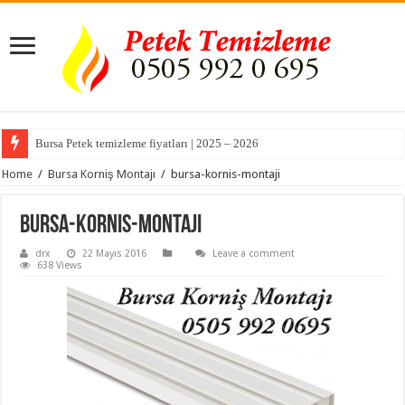
Bursa Petek temizleme fiyatları | 2025 – 2026
Home
/
Bursa Korniş Montajı
/
bursa-kornis-montaji
bursa-kornis-montaji
drx
22 Mayıs 2016
Leave a comment
638 Views