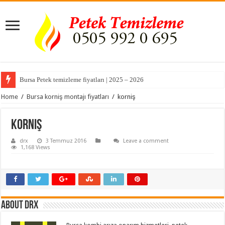
Bursa Petek temizleme fiyatları | 2025 – 2026
Home
/
Bursa korniş montajı fiyatları
/
korniş
korniş
drx
3 Temmuz 2016
Leave a comment
1,168 Views
About drx