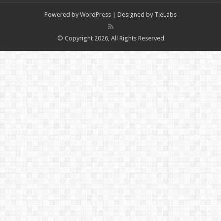
Powered by
WordPress
| Designed by
TieLabs
© Copyright 2026, All Rights Reserved