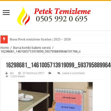
Bursa Petek temizleme fiyatları | 2025 – 2026
Home
/
Bursa kombi bakımı servisi
/
16298681_1461005713919099_5937958899646191766_n
16298681_1461005713919099_59379588996
drx
23 Temmuz 2017
Leave a comment
1,320 Views