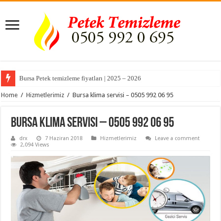
Bursa Petek temizleme fiyatları | 2025 – 2026
Bursa Akçalar Mahallesi Kombi Servisi ve Petek Temizleme
Home
/
Hizmetlerimiz
/
Bursa klima servisi – 0505 992 06 95
Bursa klima servisi – 0505 992 06 95
drx
7 Haziran 2018
Hizmetlerimiz
Leave a comment
2,094 Views