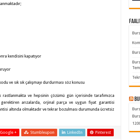
alanmaktadır;
Faali
Burs
Komb
Burs
onra kendisini kapatıyor
Burs
Tem
uruyor
Tekn
kodu ve sık sık çalışmayı durdurması söz konusu
sık rastlanmakta ve hepsinin çözümü gün içerisinde tarafımızca
Bu
 gerektiren arızalarda, orjinal parça ve uygun fiyat garantisi
Burs
arantisi altında olmaktadır ve tekrar bozulması durumunda ücretsiz
Burs
1200
Google +
Stumbleupon
LinkedIn
Pinterest