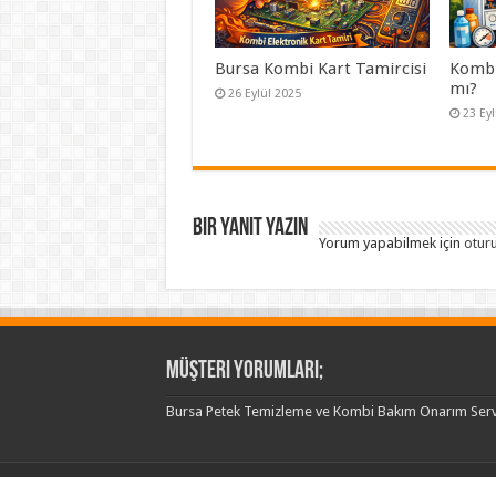
Bursa Kombi Kart Tamircisi
Kombi 
mı?
26 Eylül 2025
23 Ey
Bir yanıt yazın
Yorum yapabilmek için
otur
Müşteri Yorumları;
Bursa Petek Temizleme ve Kombi Bakım Onarım Serv