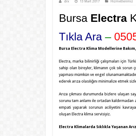
drx
13 Mart 2017
Hizmetlerimiz
Bursa
Electra
K
Tıkla Ara
–
0505
Bursa Electra Klima Modellerine Bakım
Electra, marka bilinirliği çalışmaları için Tü
sahip olan bireyler, klimanın çok sık sorun ç
yapması mümkün ve engel olunamamaktadır. B
ederek arıza olasılığını minimalize etmek sizle
Arıza çıkması durumunda bizlere ulaşan sayg
sorunu tam anlamı ile ortadan kaldırmadan ad
empati yaparak sorunun aciliyetini kavray
oluşan Electra klima servisiyiz.
Electra Klimalarda Sıklıkla Yaşanan Arı