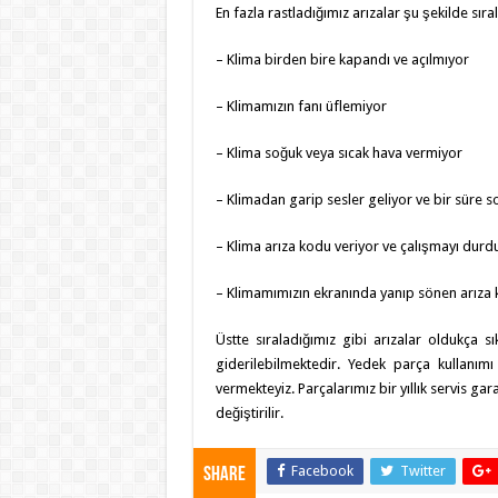
En fazla rastladığımız arızalar şu şekilde sır
– Klima birden bire kapandı ve açılmıyor
– Klimamızın fanı üflemiyor
– Klima soğuk veya sıcak hava vermiyor
– Klimadan garip sesler geliyor ve bir süre s
– Klima arıza kodu veriyor ve çalışmayı durd
– Klimamımızın ekranında yanıp sönen arıza 
Üstte sıraladığımız gibi arızalar oldukça 
giderilebilmektedir. Yedek parça kullanımı
vermekteyiz. Parçalarımız bir yıllık servis g
değiştirilir.
Facebook
Twitter
Share