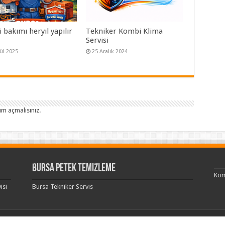
bakımı heryıl yapılır
Tekniker Kombi Klima
Servisi
lül 2025
25 Aralık 2024
um açmalısınız
.
Bursa Petek Temizleme
Kom
isi
Bursa Tekniker Servis