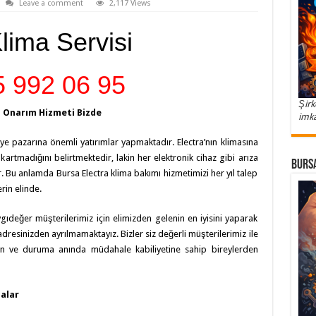
Leave a comment
2,117 Views
lima Servisi
 992 06 95
Şirk
, Onarım Hizmeti Bizde
imka
rkiye pazarına önemli yatırımlar yapmaktadır. Electra’nın klimasına
ıkartmadığını belirtmektedir, lakin her elektronik cihaz gibi arıza
Bursa
u anlamda Bursa Electra klima bakımı hizmetimizi her yıl talep
rin elinde.
ıdeğer müşterilerimiz için elimizden gelenin en iyisini yaparak
resinizden ayrılmamaktayız. Bizler siz değerli müşterilerimiz ile
an ve duruma anında müdahale kabiliyetine sahip bireylerden
zalar