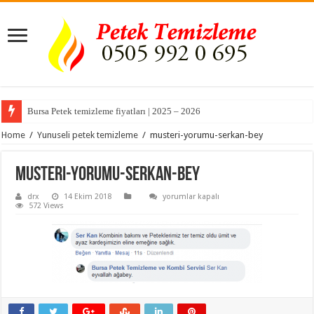
Bursa Petek temizleme fiyatları | 2025 – 2026
Bursa Akçalar Mahallesi Kombi Servisi ve Petek Temizleme
Home
/
Yunuseli petek temizleme
/
musteri-yorumu-serkan-bey
musteri-yorumu-serkan-bey
musteri-
drx
14 Ekim 2018
yorumlar kapalı
yorumu-
572 Views
serkan-
bey
için