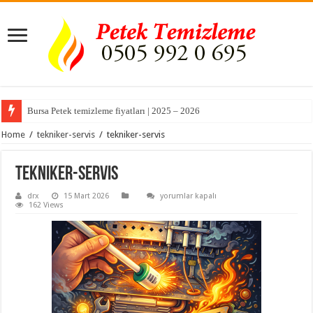
Bursa Petek temizleme fiyatları | 2025 – 2026
Home
/
tekniker-servis
/
tekniker-servis
tekniker-servis
tekniker-
drx
15 Mart 2026
yorumlar kapalı
servis
162 Views
için