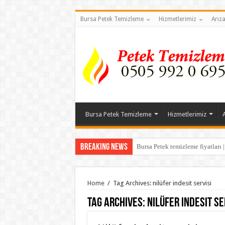
Bursa Petek Temizleme
Hizmetlerimiz
Arız
Bursa Petek Temizleme
Hizmetlerimiz
Breaking News
Bursa Petek temizleme fiyatları 
Bursa Akçalar Mahallesi Kombi 
Home
/
Tag Archives: nilüfer indesit servisi
Tag Archives:
nilüfer indesit se