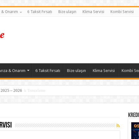
a & Onarım
6 Taksit Fırsatı
Bize ulaşın
Klima Servisi
Kombi Servisi
Arıza & Onarım
6 Taksit Fırsatı
Bize ulaşın
Klima Servisi
Kombi Ser
| 2025 – 2026
Servisi ve Petek Temizleme
Kredi
rvisi