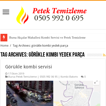
Bursa Akçalar Mahallesi Kombi Servisi ve Petek Temizleme
Bursa petek temizleme | kredi kartı geçerlidir
Home
/
Tag Archives: görükle kombi yedek parça
Tag Archives:
görükle kombi yedek parça
Görükle kombi servisi
17 Ekim 2019
Bursa Petek Temizleme | 0505 992 06 95 | Kombi Bakımı
0