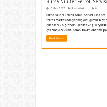
Bursa Nilüfer Ferroli Servis
15 Mart 2017
Hizmetlerimiz
0
Bursa Nilüfer Ferroli Kombi Servisi Tıkla Ara
ferroli markasında yapmış olduğumuz hizmet
edebilecek ölçüttedir. İşi bilen ve güleryüz
çekinmeyeceksiniz. Kombi bakım onarımı, par
Read More »