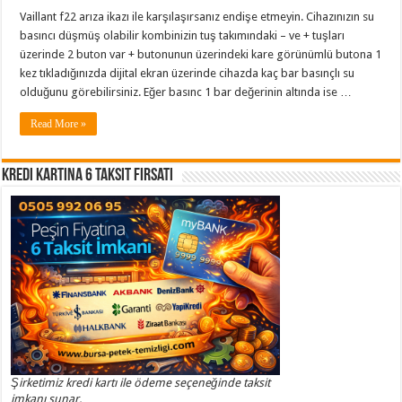
Vaillant f22 arıza ikazı ile karşılaşırsanız endişe etmeyin. Cihazınızın su
basıncı düşmüş olabilir kombinizin tuş takımındaki – ve + tuşları
üzerinde 2 buton var + butonunun üzerindeki kare görünümlü butona 1
kez tıkladığınızda dijital ekran üzerinde cihazda kaç bar basınçlı su
olduğunu görebilirsiniz. Eğer basınc 1 bar değerinin altında ise …
Read More »
Kredi Kartına 6 Taksit Fırsatı
Şirketimiz kredi kartı ile ödeme seçeneğinde taksit
imkanı sunar.