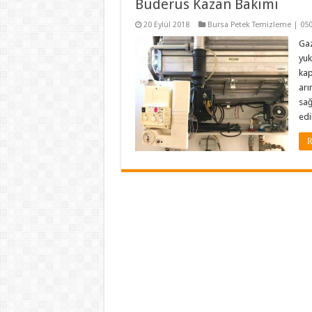
Buderus Kazan Bakımı
20 Eylül 2018
Bursa Petek Temizleme | 050
Gaz
yuk
kap
arı
sağ
edi
R