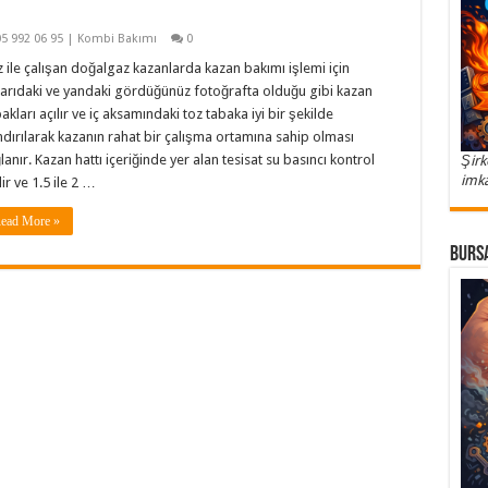
5 992 06 95 | Kombi Bakımı
0
 ile çalışan doğalgaz kazanlarda kazan bakımı işlemi için
arıdaki ve yandaki gördüğünüz fotoğrafta olduğu gibi kazan
akları açılır ve iç aksamındaki toz tabaka iyi bir şekilde
ndırılarak kazanın rahat bir çalışma ortamına sahip olması
lanır. Kazan hattı içeriğinde yer alan tesisat su basıncı kontrol
Şirk
imka
lir ve 1.5 ile 2 …
ead More »
Bursa