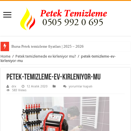
Bursa Petek temizleme fiyatları | 2025 – 2026
Home
/
Petek temizlemede ev kirleniyor mu?
/
petek-temizleme-ev-
kirleniyor-mu
petek-temizleme-ev-kirleniyor-mu
petek-
drx
12 Aralık 2020
yorumlar kapalı
temizleme-
583 Views
ev-
kirleniyor-
mu
için