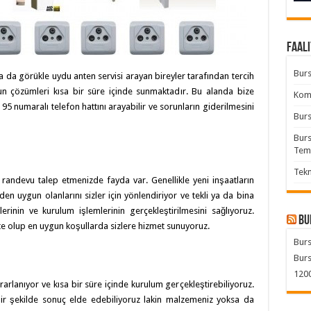
Faali
Burs
a da görükle uydu anten servisi arayan bireyler tarafından tercih
un çözümleri kısa bir süre içinde sunmaktadır. Bu alanda bize
Komb
5 numaralı telefon hattını arayabilir ve sorunların giderilmesini
Burs
Burs
Tem
Tekn
randevu talep etmenizde fayda var. Genellikle yeni inşaatların
en uygun olanlarını sizler için yönlendiriyor ve tekli ya da bina
rinin ve kurulum işlemlerinin gerçekleştirilmesini sağlıyoruz.
Bu
te olup en uygun koşullarda sizlere hizmet sunuyoruz.
Burs
Burs
1200
rlanıyor ve kısa bir süre içinde kurulum gerçekleştirebiliyoruz.
ir şekilde sonuç elde edebiliyoruz lakin malzemeniz yoksa da