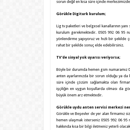
sorun değil en kısa süre içinde merkezimizde
Görükle Digiturk kurulum;
Lig tv paketleri ve belgesel kanallarının yanı 
kurulum gerekmektedir. 0505 992 06 95 nu
yönlendirme yapıyoruz ve hızlı bir şekilde 
rahat bir şekilde sonuç elde edebilirsiniz.
TV’de sinyal yok uyarısı veriyorsa;
Böyle bir durumda hemen gsm numaramız 0505
anten ayarlarınızda bir sorun olduğu ya da 
süre içinde çözüm sağlamakta olan firmamız
işçiliğin en uygun koşullarda olması da gör
büyük önem arz etmektedir.
Görükle uydu anten servisi merkezi ne
Görükle ve Beşevler de yer alan firmamız siz
hemen ulaşmak isterseniz 0505 992 06 95 n
hakkında kısa bir bilgi iletmeniz yeterli olacakt