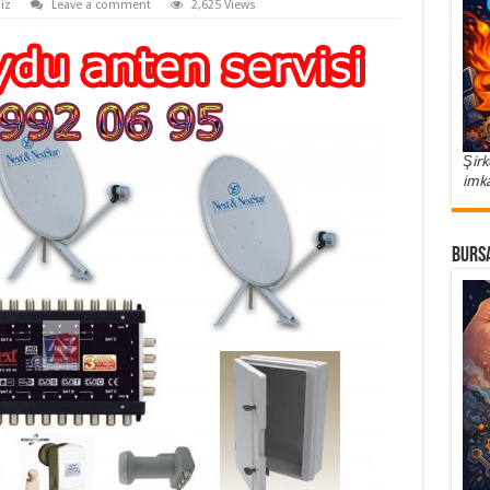
iz
Leave a comment
2,625 Views
Şirk
imka
Bursa