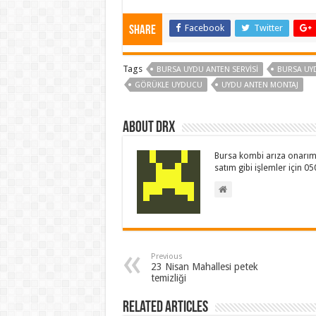
Facebook
Twitter
Share
Tags
BURSA UYDU ANTEN SERVISI
BURSA UY
GÖRÜKLE UYDUCU
UYDU ANTEN MONTAJ
About drx
Bursa kombi arıza onarım 
satım gibi işlemler için 0
Previous
23 Nisan Mahallesi petek
temizliği
Related Articles