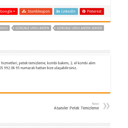
Google +
Stumbleupon
LinkedIn
Pinterest
DUCU
GÖRÜKLE UYDU ANTEN
GÖRÜKLE UYDU ANTEN SERVISI
hizmetleri, petek temizleme, kombi bakımı, 2. el kombi alım
505 992 06 95 numaralı hattan bize ulaşabilirsiniz.
Next
Ataevler Petek Temizleme