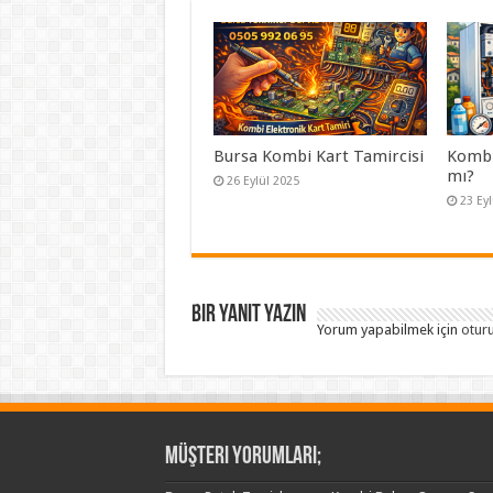
Bursa Kombi Kart Tamircisi
Kombi 
mı?
26 Eylül 2025
23 Ey
Bir yanıt yazın
Yorum yapabilmek için
otur
Müşteri Yorumları;