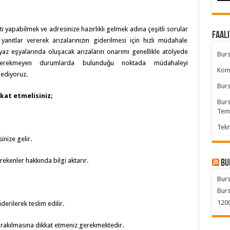
iti yapabilmek ve adresinize hazırlıklı gelmek adına çeşitli sorular
Faali
nıtlar vererek arızalarınızın giderilmesi için hızlı müdahale
yaz eşyalarında oluşacak arızaların onarımı genellikle atölyede
Burs
 gerekmeyen durumlarda bulunduğu noktada müdahaleyi
Komb
 ediyoruz.
Burs
kat etmelisiniz;
Burs
Tem
Tekn
inize gelir.
ekenler hakkında bilgi aktarır.
Bu
Burs
Burs
1200
rilerek teslim edilir.
bırakılmasına dikkat etmeniz gerekmektedir.