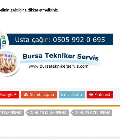
linin geldiğine dikkat etmelisiniz.
Google +
Stumbleupon
LinkedIn
Pinterest
 EŞYA SERVISI
ZANUSSI KLIMA SERVISI
ZANUSSI ÖZEL SERVIS