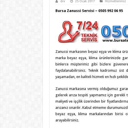
drx
25 Ocak 2017
Hizmetlerimiz
Bursa Zanussi Servisi ~ 0505 992 06 95
Zanussi markasının beyaz eşya ve klima ürün
marka beyaz eşya, klima ürünlerinizde garan
binlerce müşterimiz gibi bizlere güvenere
faydalanabilirsiniz. Teknik kadromuz üst 
yaşamadan, en kaliteli hizmeti en hızlı şekild
Zanussi markasına vermiş olduğumuz garanti 
gelerek arıza tespiti yapmamız için gerekli 
maliyeti ve işçilik üzerinden bir fiyatlandırm
arızanız onarılır. Kabul etmeme durumunuzda,
beyaz eşya, klima markalarından birisi ol
arayabilirsiniz.