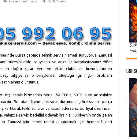
Leave a comment
1,787 Views
Şirk
imka
lerinde Bursa çapında teknik servis hizmeti sunuyoruz. Zanussi
ti süresini doldurduysanız ve arıza ile karşılaştıysanız diğer
k en doğru kararı verir ve teknik ekibimizin hizmetlerinden
Bursa
düzey bilgiye sahip bireylerden oluştuğu için hiçbir problem
e satın almış olursunuz.
dışı servis hizmetinin bedeli 50 TL’dir. 50 TL sizin adresinize
tutardır. Bu tutar dışında, arızanın durumuna göre sizlere parça
a çıkartılarak teklif sunulur ve kabul ederseniz bu fiyat üzerinden
 yalnızca servis bedelini ödeyebilirsiniz. Türkiye’nin önde gelen
an Zanussi için servis talebi oluşturmak için hemen bizleri