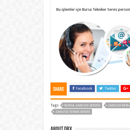
Bu işlemler için Bursa Tekniker Servis persone
Facebook
Twitter
Share
Tags
BURSA ZANUSSI SERVISI
ZANUSSI BEYAZ
ZANUSSI TEKNIK SERVIS
About drx