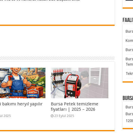
Faali
Burs
Komb
Burs
Burs
Tem
Tekn
Bursa
bakımı heryıl yapılır
Bursa Petek temizleme
Burs
fiyatları | 2025 – 2026
Burs
lül 2025
23 Eylül 2025
1200