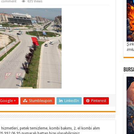
a comment
635 Views
Şirk
imka
Bursa
Google +
Stumbleupon
LinkedIn
Pinterest
hizmetleri, petek temizleme, kombi bakımı, 2. el kombi alım
505 992 06 95 numaralı hattan bize ulaşabilirsiniz.