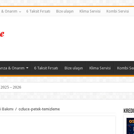
a & Onarım
6 Taksit Fırsatı
Bize ulaşın
Klima Servisi
Kombi Servisi
Arıza & Onarım
6 Taksit Fırsatı
Bize ulaşın
Klima Servisi
Kombi Ser
| 2025 – 2026
i Bakımı
/
ozluce-petek-temizleme
Kredi