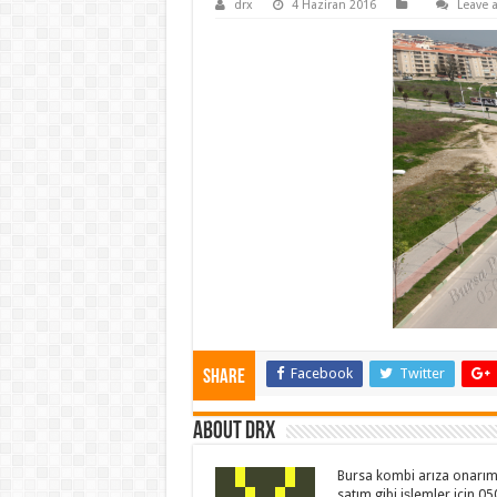
drx
4 Haziran 2016
Leave 
Facebook
Twitter
Share
About drx
Bursa kombi arıza onarım 
satım gibi işlemler için 0