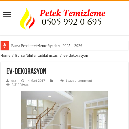
Bursa Petek temizleme fiyatları | 2025 – 2026
Home
/
Bursa Nilüfer tadilat ustası
/
ev-dekorasyon
ev-dekorasyon
drx
14 Mart 2017
Leave a comment
1,211 Views