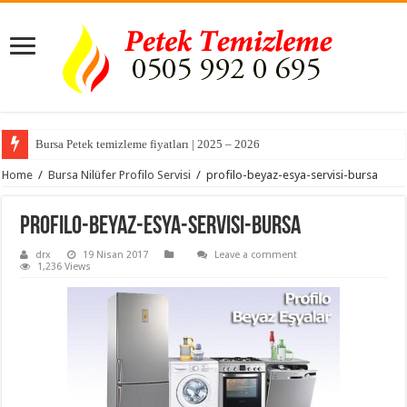
Bursa Petek temizleme fiyatları | 2025 – 2026
Home
/
Bursa Nilüfer Profilo Servisi
/
profilo-beyaz-esya-servisi-bursa
profilo-beyaz-esya-servisi-bursa
drx
19 Nisan 2017
Leave a comment
1,236 Views