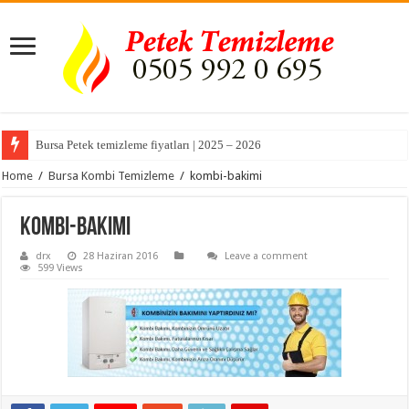
Bursa Petek temizleme fiyatları | 2025 – 2026
Home
/
Bursa Kombi Temizleme
/
kombi-bakimi
kombi-bakimi
drx
28 Haziran 2016
Leave a comment
599 Views