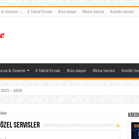
a & Onarım
6 Taksit Fırsatı
Bize ulaşın
Klima Servisi
Kombi Servisi
Arıza & Onarım
6 Taksit Fırsatı
Bize ulaşın
Klima Servisi
Kombi Ser
| 2025 – 2026
isler
Kredi
özel servisler