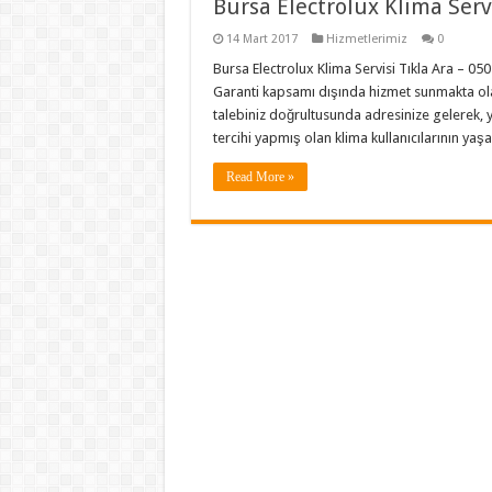
Bursa Electrolux Klima Serv
14 Mart 2017
Hizmetlerimiz
0
Bursa Electrolux Klima Servisi Tıkla Ara – 050
Garanti kapsamı dışında hizmet sunmakta olan
talebiniz doğrultusunda adresinize gelerek, y
tercihi yapmış olan klima kullanıcılarının y
Read More »