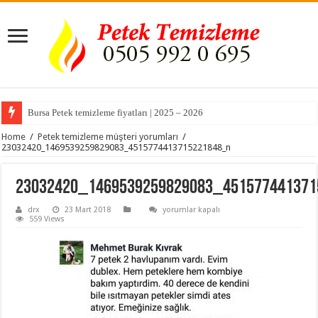
Bursa Petek temizleme fiyatları | 2025 – 2026
Home
/
Petek temizleme müşteri yorumları
/
23032420_1469539259829083_4515774413715221848_n
23032420_1469539259829083_45157744137
23032420_1469539259829083_4515774413
drx
23 Mart 2018
yorumlar kapalı
için
559 Views