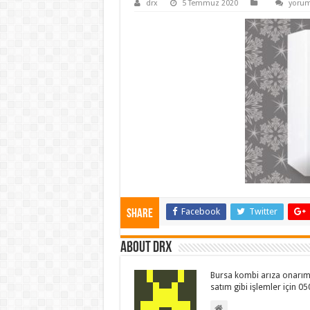
gorukl
drx
5 Temmuz 2020
yorum
teknik
servis
için
Facebook
Twitter
Share
About drx
Bursa kombi arıza onarım 
satım gibi işlemler için 0