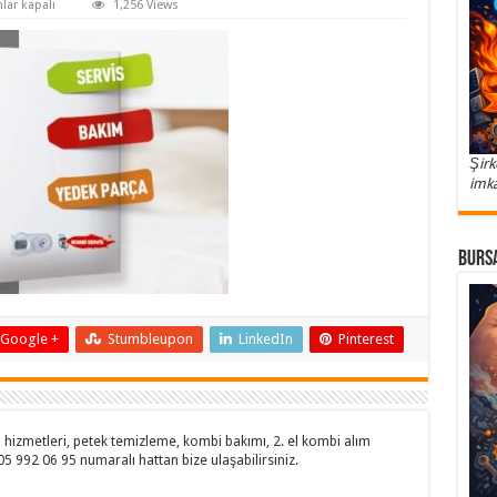
e-
lar kapalı
1,256 Views
-
Şirk
imka
Bursa
Google +
Stumbleupon
LinkedIn
Pinterest
hizmetleri, petek temizleme, kombi bakımı, 2. el kombi alım
505 992 06 95 numaralı hattan bize ulaşabilirsiniz.