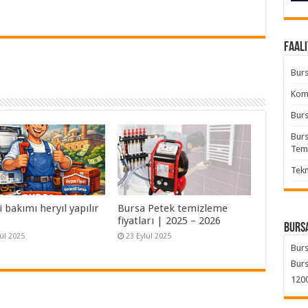
Faali
Burs
Komb
Burs
Burs
Tem
Tekn
bakımı heryıl yapılır
Bursa Petek temizleme
fiyatları | 2025 – 2026
Bursa
lül 2025
23 Eylül 2025
Burs
Burs
1200