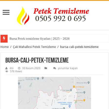
Bursa Petek temizleme fiyatları | 2025 – 2026
Home
/
Çalı Mahallesi Petek Temizleme
/
bursa-cali-petek-temizleme
bursa-cali-petek-temizleme
bursa-
drx
30 Kasım 2020
yorumlar kapalı
cali-
576 Views
petek-
temizleme
için