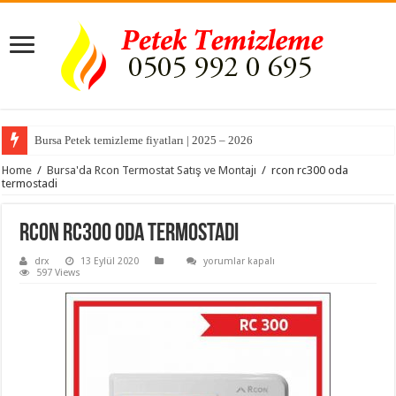
Bursa Petek temizleme fiyatları | 2025 – 2026
Home
/
Bursa'da Rcon Termostat Satış ve Montajı
/
rcon rc300 oda
termostadi
rcon rc300 oda termostadi
rcon
drx
13 Eylül 2020
yorumlar kapalı
rc300
597 Views
oda
termostadi
için