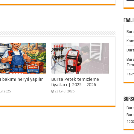
Faali
Burs
Komb
Burs
Burs
Tem
Tekn
bakımı heryıl yapılır
Bursa Petek temizleme
fiyatları | 2025 – 2026
lül 2025
23 Eylül 2025
Bursa
Burs
Burs
1200