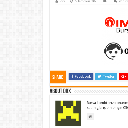
bursa
drx
5 Temmuz 2020
yorum
immer
servisi
ozel-
servis
için
Facebook
Twitter
Share
About drx
Bursa kombi arıza onarım 
satım gibi işlemler için 0