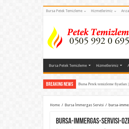
Bursa Petek Temizleme
Hizmetlerimiz
Arız
Bursa Petek Temizleme
Hizmetlerimiz
Breaking News
Bursa Petek temizleme fiyatları 
Home
/
Bursa İmmergas Servisi
/
bursa-immer
bursa-immergas-servisi-oze