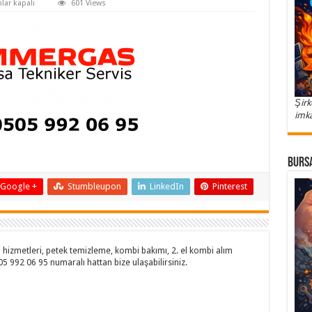
-
lar kapalı
601 Views
gas-
-
Şirk
imka
Bursa
Google +
Stumbleupon
LinkedIn
Pinterest
hizmetleri, petek temizleme, kombi bakımı, 2. el kombi alım
505 992 06 95 numaralı hattan bize ulaşabilirsiniz.