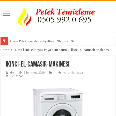
Bursa Petek temizleme fiyatları | 2025 – 2026
Home
/
Bursa ikinci el beyaz eşya alım satım
/
ikinci-el-camasir-makinesi
ikinci-el-camasir-makinesi
ikinci-
drx
5 Temmuz 2020
yorumlar kapalı
el-
625 Views
camasir-
makinesi
için