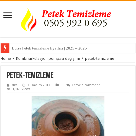
Bursa Petek temizleme fiyatları | 2025 – 2026
Home
/
Kombi sirkülasyon pompası değişimi
/
petek-temizleme
petek-temizleme
drx
10 Kasım 2017
Leave a comment
1,161 Views