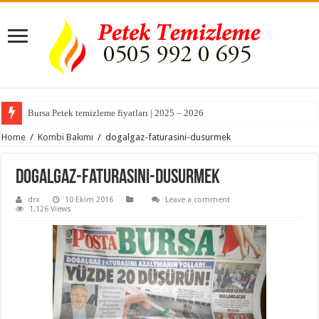
Bursa Petek temizleme fiyatları | 2025 – 2026
Home
/
Kombi Bakımı
/
dogalgaz-faturasini-dusurmek
dogalgaz-faturasini-dusurmek
drx
10 Ekim 2016
Leave a comment
1,126 Views